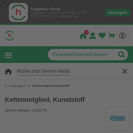
hagebau shop
Anzeigen
hagebau connect GmbH & Co. KG
KOSTENLOS- In Google Play
Wähle jetzt Deinen Markt
Kettennotglied, Kunststoff
Kettenglied
Kettennotglied, Kunststoff
Online-Artikelnr.: 1143179