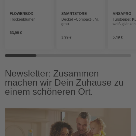
FLOWERBOX
SMARTSTORE
ANSAPRO
Trockenblumen
Deckel »Compact«, M,
Türstopper, Ku
grau
weiß, glänze
63,99 €
3,99 €
5,49 €
Newsletter: Zusammen
machen wir Dein Zuhause zu
einem schöneren Ort.