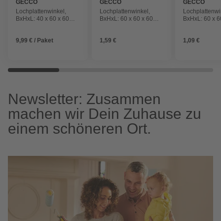
GECCO
GECCO
GECCO
Lochplattenwinkel,
Lochplattenwinkel,
Lochplattenwi
BxHxL: 40 x 60 x 60
BxHxL: 60 x 60 x 60
BxHxL: 60 x 6
mm, Stahl, silber, 1
mm, Edelstahl A2,
mm, Stahl, silb
Stück
silber, 1 Stück
Stück
9,99 € / Paket
1,59 €
1,09 €
Newsletter: Zusammen
machen wir Dein Zuhause zu
einem schöneren Ort.