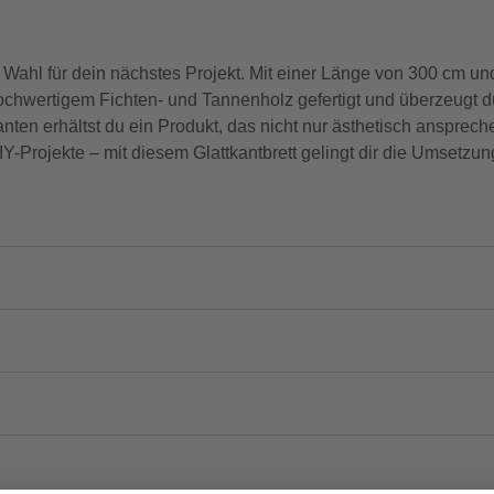
le Wahl für dein nächstes Projekt. Mit einer Länge von 300 cm un
 hochwertigem Fichten- und Tannenholz gefertigt und überzeugt d
nten erhältst du ein Produkt, das nicht nur ästhetisch ansprec
DIY-Projekte – mit diesem Glattkantbrett gelingt dir die Umset