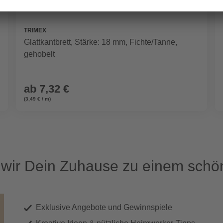
TRIMEX
Glattkantbrett, Stärke: 18 mm, Fichte/Tanne,
gehobelt
ab
7,32 €
(3,49 € / m)
ir Dein Zuhause zu einem schön
Exklusive Angebote und Gewinnspiele