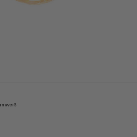
armweiß