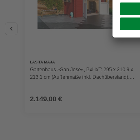
LASITA MAJA
Gartenhaus »San Jose«, BxHxT: 295 x 210,9 x
213,1 cm (Außenmaße inkl. Dachüberstand),
Holz
2.149,00 €