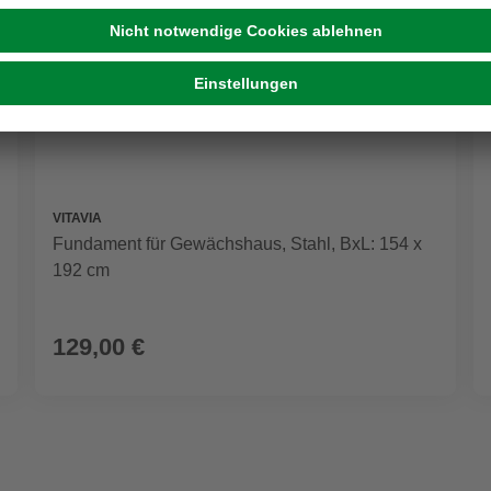
VITAVIA
Fundament für Gewächshaus, Stahl, BxL: 154 x
192 cm
129,00 €