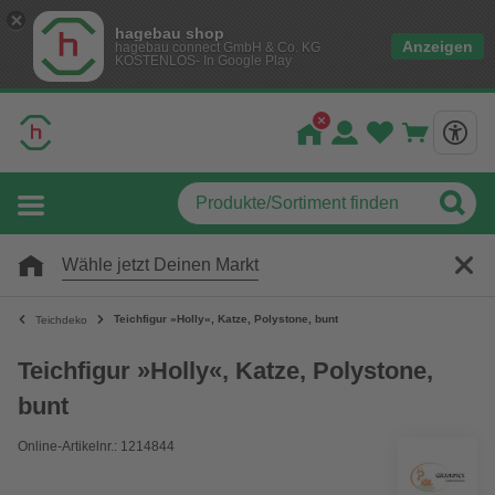
hagebau shop
Anzeigen
hagebau connect GmbH & Co. KG
KOSTENLOS- In Google Play
Wähle jetzt Deinen Markt
Teichfigur »Holly«, Katze, Polystone, bunt
Teichdeko
Teichfigur »Holly«, Katze, Polystone,
bunt
Online-Artikelnr.: 1214844