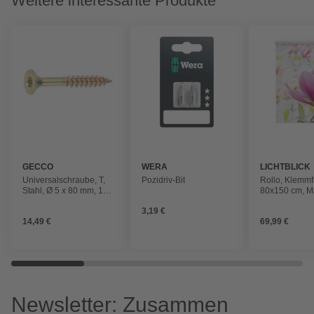
Weitere interessante Produkte
GECCO
WERA
LICHTBLICK
Universalschraube, T,
Pozidriv-Bit
Rollo, ‎‎Klemmf
Stahl, Ø 5 x 80 mm, 125
80x150 cm‎‎, M
St.
rosa
3,19 €
14,49 €
69,99 €
Newsletter: Zusammen