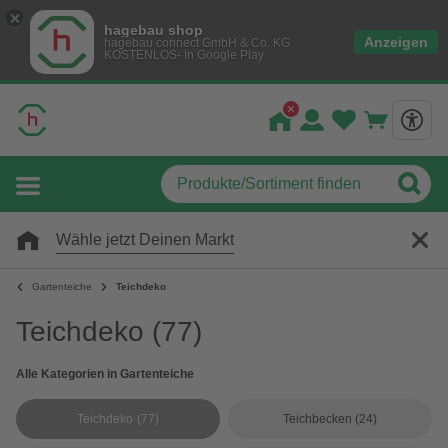
hagebau shop
Anzeigen
hagebau connect GmbH & Co. KG
KOSTENLOS- In Google Play
Wähle jetzt Deinen Markt
Gartenteiche
Teichdeko
Teichdeko
(77)
Alle Kategorien in Gartenteiche
Teichdeko
(77)
Teichbecken
(24)