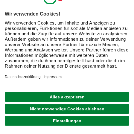
Was kann ich als Teichdekoration kaufen?
Nicht jedes Objekt eignet sich als Teich- oder
Gartendekoration
. Die verfügbare Auswahl ist aber so
umfangreich, dass sich für alle Vorlieben etwas findet:
Primäreffekt als
Nützlicher
Objekttyp
Deko
Nebeneffe
bringt Wasser in
verbessert
Wasserspiele
Bewegung
Wasserquali
rücken Technik aus
Wetterschu
Abdeckungen
dem Blickfeld
für Geräte
sorgen für
beleuchten die