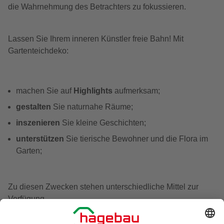
die Wahrnehmung des Betrachters zu fokussieren.
Lassen Sie Ihrem inneren Künstler freie Bahn! Mit
Gartenteichdeko:
machen Sie auf
Highlights
aufmerksam;
gestalten
Sie naturnahe Räume;
inszenieren
Sie kleine Geschichten;
unterstützen
Sie tierische Bewohner und die Flora im
Garten;
Zu diesen Zwecken stehen unterschiedliche Mittel zur
Verfügung.