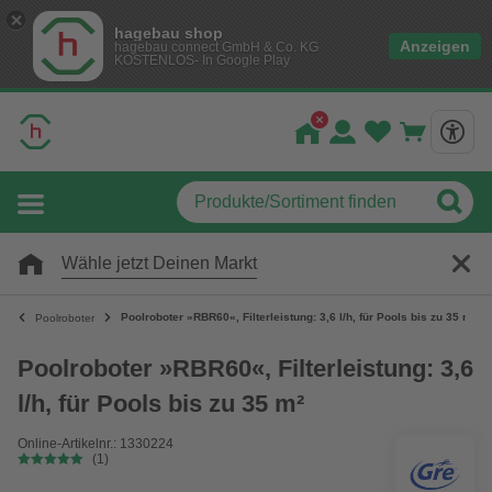
hagebau shop
Anzeigen
hagebau connect GmbH & Co. KG
KOSTENLOS- In Google Play
Wähle jetzt Deinen Markt
Poolroboter »RBR60«, Filterleistung: 3,6 l/h, für Pools bis zu 35 m²
Poolroboter
Poolroboter »RBR60«, Filterleistung: 3,6
l/h, für Pools bis zu 35 m²
Online-Artikelnr.: 1330224
(1)