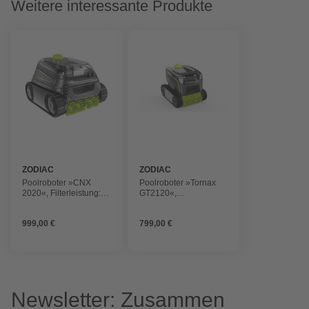
Weitere interessante Produkte
ZODIAC
ZODIAC
Poolroboter »CNX
Poolroboter »Tornax
2020«, Filterleistung:
GT2120«,
11 l/h, für Pools bis zu
Filterleistung: 11 l/h, für
75 m², 150 W
Pools bis zu 48 m², 100
999,00 €
799,00 €
W
Newsletter: Zusammen