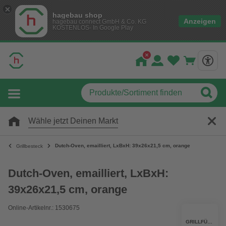
hagebau shop
Anzeigen
hagebau connect GmbH & Co. KG
KOSTENLOS- In Google Play
Wähle jetzt Deinen Markt
Dutch-Oven, emailliert, LxBxH: 39x26x21,5 cm, orange
Grillbesteck
Dutch-Oven, emailliert, LxBxH:
39x26x21,5 cm, orange
Online-Artikelnr.: 1530675
GRILLFÜRST