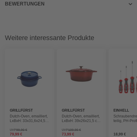
BEWERTUNGEN
Weitere interessante Produkte
GRILLFÜRST
GRILLFÜRST
EINHELL
Dutch-Oven, emailliert,
Dutch-Oven, emailliert,
Schraubendreh
LxBxH: 33x31,6x24,5
LxBxH: 39x26x21,5 cm,
teilig, PH-Profi
cm, blau
rot
UVP
99,90 €
UVP
109,90 €
79,99 €
73,99 €
18,99 €