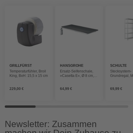
GRILLFÜRST
HANSGROHE
SCHULTE
REGALWELT
Temperaturfühler, Broil
Ersatz-Seifenschale,
Stecksystem-
King, BxH: 15,5 x 15 cm
»Casetta E«, Ø 8 cm,
Grundregal, Me
schwarz/chrom
HxBxT: 200x6
weiß
229,00 €
64,99 €
69,99 €
Newsletter: Zusammen
machen wir Dein Zuhause zu