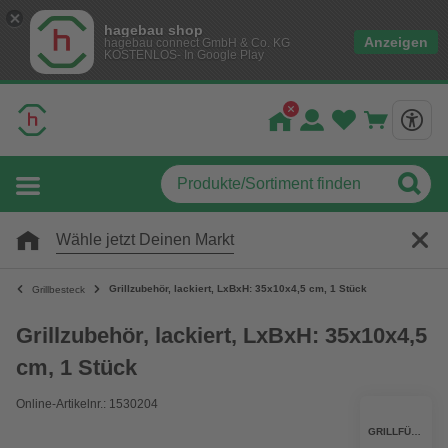
hagebau shop
Anzeigen
hagebau connect GmbH & Co. KG
KOSTENLOS- In Google Play
Wähle jetzt Deinen Markt
Grillzubehör, lackiert, LxBxH: 35x10x4,5 cm, 1 Stück
Grillbesteck
Grillzubehör, lackiert, LxBxH: 35x10x4,5
cm, 1 Stück
Online-Artikelnr.: 1530204
GRILLFÜRST