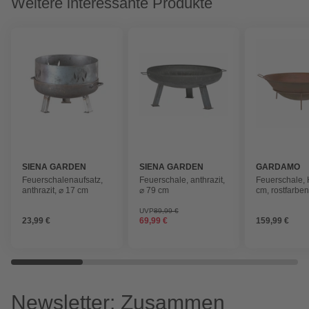
Weitere interessante Produkte
SIENA GARDEN
SIENA GARDEN
GARDAMO
Feuerschalenaufsatz,
Feuerschale, anthrazit,
Feuerschale, 
anthrazit, ⌀ 17 cm
⌀ 79 cm
cm, rostfarbe
UVP
89,99 €
23,99 €
69,99 €
159,99 €
Newsletter: Zusammen