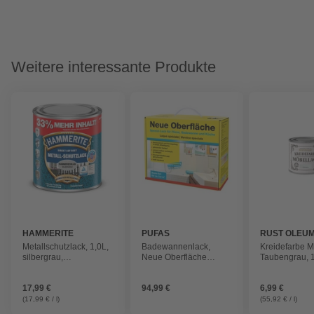
Weitere interessante Produkte
HAMMERITE
PUFAS
RUST OLEU
Metallschutzlack, 1,0L,
Badewannenlack,
Kreidefarbe M
silbergrau,
Neue Oberfläche
Taubengrau, 
Hammerschlag
Spezial-Lack für Fliese,
Badewanne und Küche
17,99 €
94,99 €
6,99 €
(17,99 € / l)
(55,92 € / l)