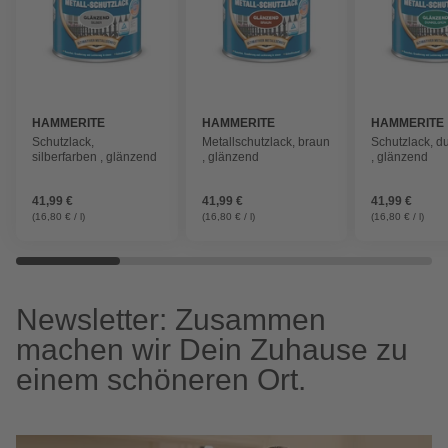
HAMMERITE
HAMMERITE
HAMMERITE
Schutzlack,
Metallschutzlack, braun
Schutzlack, d
silberfarben , glänzend
, glänzend
, glänzend
41,99 €
41,99 €
41,99 €
(16,80 € / l)
(16,80 € / l)
(16,80 € / l)
Newsletter: Zusammen
machen wir Dein Zuhause zu
einem schöneren Ort.