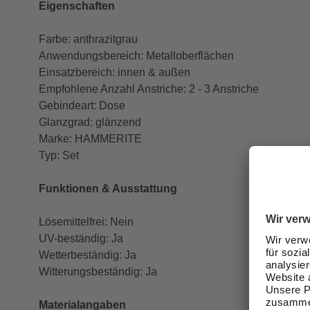
Eigenschaften
Farbe: anthrazitgrau
Anwendungsbereich: Metalloberflächen
Einsatzbereich: innen & außen
Empfohlene Anzahl Anstriche: 2 - 3 Anstriche
Gebindeart: Dose
Glanzgrad: glänzend
Marke: HAMMERITE
Typ: Set
Funktionen & Ausstattung
Lösemittelfrei: Nein
UV-beständig: Ja
Wetterbeständig: Ja
Witterungsbeständig: Ja
Materialangaben