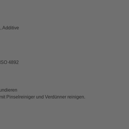
, Additive
 ISO 4892
undieren
t Pinselreiniger und Verdünner reinigen.