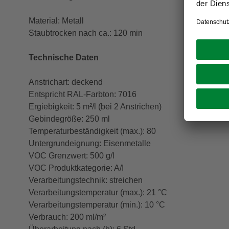
Material: Metall
Staubtrocken nach ca.: 120 min
Technische Daten
Anstrichart: deckend
Entspricht RAL-Farbton: 7016
Ergiebigkeit: 5 m²/l (bei 2 Anstrichen)
Gebindegröße: 250 ml
Temperaturbeständigkeit (max.): 80
Untergrundeignung: Eisenmetalle
VOC Grenzwert: 500 g/l
VOC Produktkategorie: A/I
Verarbeitungstechnik: streichen
Verarbeitungstemperatur (max.): 21 °C
Verarbeitungstemperatur (min.): 10 °C
Verbrauch: 200 ml/m²