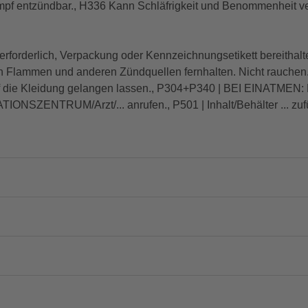
mpf entzündbar., H336 Kann Schläfrigkeit und Benommenheit ve
t erforderlich, Verpackung oder Kennzeichnungsetikett bereithalt
n Flammen und anderen Zündquellen fernhalten. Nicht rauchen., 
auf die Kleidung gelangen lassen., P304+P340 | BEI EINATMEN: D
NSZENTRUM/Arzt/... anrufen., P501 | Inhalt/Behälter ... zuf