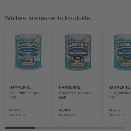
Weitere interessante Produkte
HAMMERITE
HAMMERITE
HAMMERITE
Schutzlack, hellgrau ,
Schutzlack, schwarz ,
Lack, anthrazi
matt
matt
matt
17,99 €
41,99 €
41,99 €
(23,99 € / l)
(16,80 € / l)
(16,80 € / l)