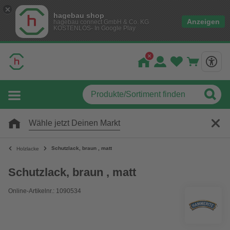
hagebau shop
Anzeigen
hagebau connect GmbH & Co. KG
KOSTENLOS- In Google Play
Wähle jetzt Deinen Markt
Schutzlack, braun , matt
Holzlacke
Schutzlack, braun , matt
Online-Artikelnr.: 1090534