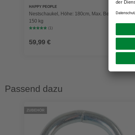
HAPPY PEOPLE
Nestschaukel, Höhe: 180cm, Max. Belastung:
150 kg
(1)
59,99 €
Passend dazu
ZUBEHÖR