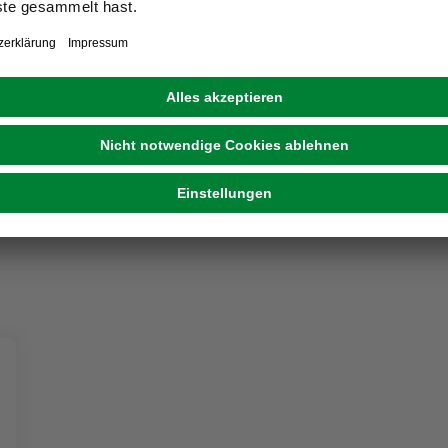
HAPPY PEOPLE
Nestschaukel, Höhe: 11cm, Max. Belastung: 150
kg
64,99 €