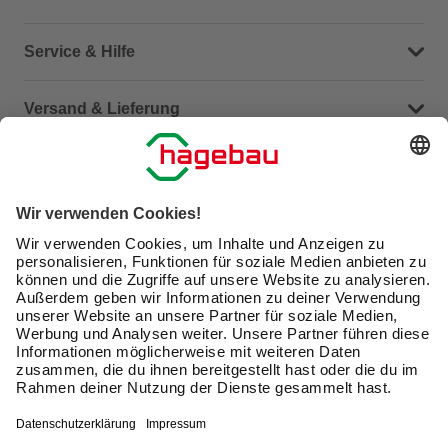
Dein Kontakt zu uns
Service & Hilfe
Häufige Fragen (FAQ)
Versand & Lieferung
Serviceübersicht
Meine Bestellübersicht
Unternehmen
Kontaktseite
Retoure
Newsletter
hagebau connect
Lieferstatus
Marktfinder
Lade unsere App herunter
hagebau Gruppe
Versandkosten
Gutscheinkarte kaufen
Karriere
Click & Reserve
Guthabenabfrage Gutscheinkarte
Barrierefreiheitserklärung
Click & Collect
Produktbewertungen
Unsere Sorgfaltspflichten
Du hast eine Online-Bestellung bei uns und möchtest
Elektroaltgeräte Rücknahme
diese widerrufen?