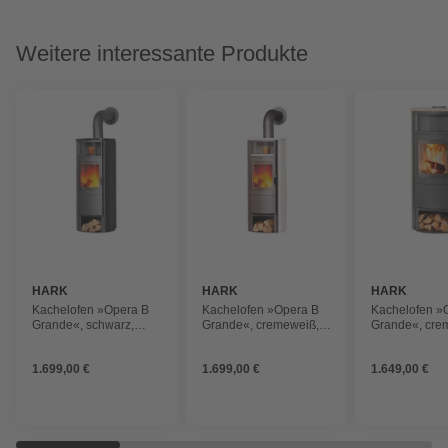
Weitere interessante Produkte
HARK
HARK
HARK
Kachelofen »Opera B
Kachelofen »Opera B
Kachelofen »
Grande«, schwarz,
Grande«, cremeweiß,
Grande«, cre
Kacheln, 7 kW,
Kacheln, 7 kW,
Kacheln, 7 kW
Dauerbrand geeignet
Dauerbrand geeignet
Dauerbrand g
1.699,00 €
1.699,00 €
1.649,00 €