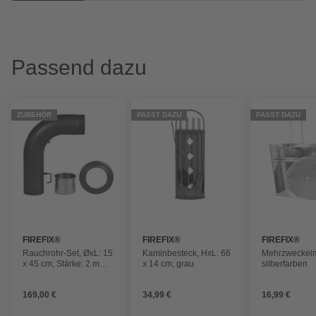
Passend dazu
ZUBEHÖR
PASST DAZU
PASST DAZU
FIREFIX®
FIREFIX®
FIREFIX®
Rauchrohr-Set, ØxL: 15
Kaminbesteck, HxL: 66
Mehrzweckeim
x 45 cm, Stärke: 2 mm,
x 14 cm, grau
silberfarben
Stahl
169,00 €
34,99 €
16,99 €