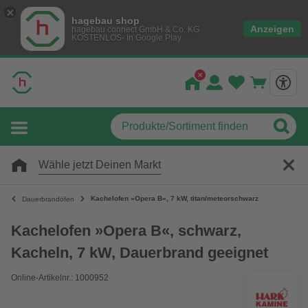
hagebau shop
Anzeigen
hagebau connect GmbH & Co. KG
KOSTENLOS- In Google Play
Wähle jetzt Deinen Markt
Kachelofen »Opera B«, 7 kW, titan/meteorschwarz
Dauerbrandöfen
Kachelofen »Opera B«, schwarz,
Kacheln, 7 kW, Dauerbrand geeignet
Online-Artikelnr.: 1000952