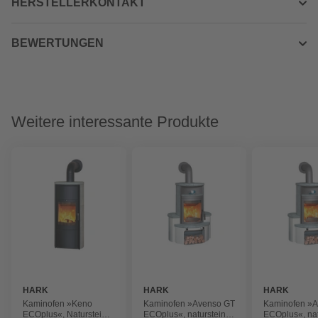
HERSTELLERKONTAKT
BEWERTUNGEN
Weitere interessante Produkte
HARK
HARK
HARK
Kaminofen »Keno
Kaminofen »Avenso GT
Kaminofen »
ECOplus«, Naturstein,
ECOplus«, naturstein,
ECOplus«, nat