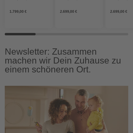
5 kW
Stahl/Naturstein, 6 kW,
Stahl/Keramik
Dauerbrand geeignet
Dauerbrand g
1.799,00 €
2.699,00 €
2.699,00 €
Newsletter: Zusammen
machen wir Dein Zuhause zu
einem schöneren Ort.