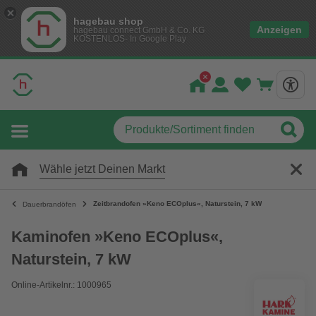
hagebau shop
Anzeigen
hagebau connect GmbH & Co. KG
KOSTENLOS- In Google Play
Wähle jetzt Deinen Markt
Zeitbrandofen »Keno ECOplus«, Naturstein, 7 kW
Dauerbrandöfen
Kaminofen »Keno ECOplus«,
Naturstein, 7 kW
Online-Artikelnr.: 1000965