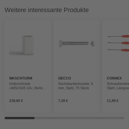
Weitere interessante Produkte
WASCHTURM
GECCO
CONNEX
Unterschrank
Sechskantschraube, 6
Schraubendre
»WSUS45-10«, BxHxT:
mm, Stahl, 75 Stück
Stahl, Längssc
45 x 92 x 65 cm
tlg., 40g
239,00 €
7,39 €
11,99 €