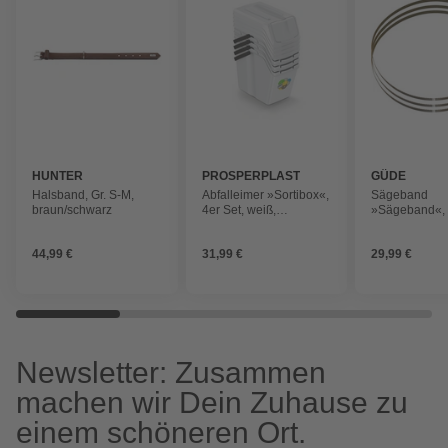
HUNTER
PROSPERPLAST
GÜDE
Halsband, Gr. S-M,
Abfalleimer »Sortibox«,
Sägeband
braun/schwarz
4er Set, weiß,
»Sägeband«, 
40,2x24x50,5 cm
x 22,4 cm, Spe
44,99 €
31,99 €
29,99 €
Newsletter: Zusammen
machen wir Dein Zuhause zu
einem schöneren Ort.