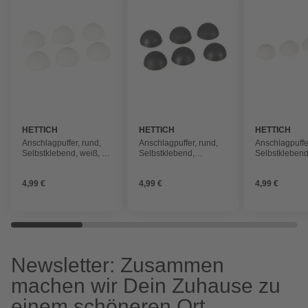
HETTICH
HETTICH
HETTICH
Anschlagpuffer, rund,
Anschlagpuffer, rund,
Anschlagpuffer
Selbstklebend, weiß, Ø
Selbstklebend,
Selbstklebend
22 x 10 mm
schwarz, Ø 22 x 10 mm
30 x 11 mm
4,99 €
4,99 €
4,99 €
Newsletter: Zusammen
machen wir Dein Zuhause zu
einem schöneren Ort.