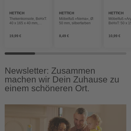
HETTICH
HETTICH
HETTICH
Thekenkonsole, BxHxT:
Möbelfuß »Nema«, Ø:
Möbelfuß »Ary
40 x 165 x 40 mm,
50 mm, silberfarben
BxHxT: 50 x 1
silberfarben
mm, silberfar
19,99 €
8,49 €
10,99 €
Newsletter: Zusammen
machen wir Dein Zuhause zu
einem schöneren Ort.