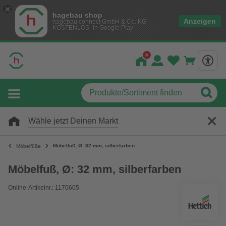
hagebau shop
Anzeigen
hagebau connect GmbH & Co. KG
KOSTENLOS- In Google Play
Wähle jetzt Deinen Markt
Möbelfuß, Ø: 32 mm, silberfarben
Möbelfüße
Möbelfuß, Ø: 32 mm, silberfarben
Online-Artikelnr.: 1170605