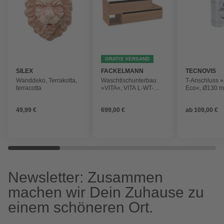
GRATIS VERSAND
SILEX
FACKELMANN
TECNOVIS
Wanddeko, Terrakotta,
Waschtischunterbau
T-Anschluss »
terracotta
»VITA«, VITA L-WT-
Eco«, Ø130 
Unterbau links
1301x500x460
49,99 €
699,00 €
ab
109,00 €
Newsletter: Zusammen
machen wir Dein Zuhause zu
einem schöneren Ort.