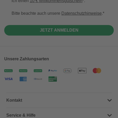
ich einen
10 € Willkommensgutschein
*.
Bitte beachte auch unsere
Datenschutzhinweise
.
JETZT ANMELDEN
Unsere Zahlungsarten
Kontakt
Dein Kontakt zu uns
Service & Hilfe