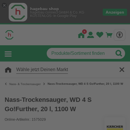
hagebau shop
Anzeigen
hagebau connect GmbH & Co. KG
KOSTENLOS- In Google Play
Wähle jetzt Deinen Markt
Nass-Trockensauger, WD 4 S Go!Further, 20 l, 1100 W
Nass- & Trockensauger
Nass-Trockensauger, WD 4 S
Go!Further, 20 l, 1100 W
Online-Artikelnr.: 1575029