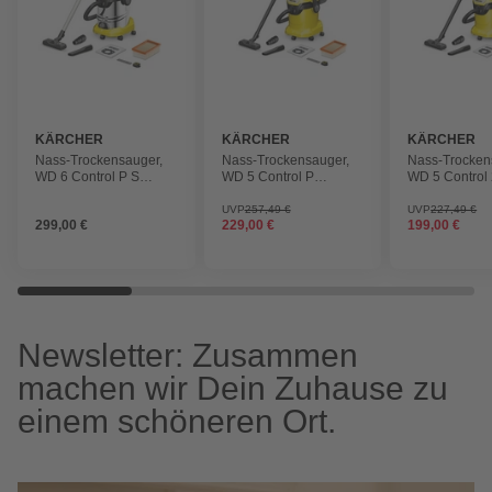
KÄRCHER
KÄRCHER
KÄRCHER
Nass-Trockensauger,
Nass-Trockensauger,
Nass-Trocken
WD 6 Control P S
WD 5 Control P
WD 5 Control 
30/6/35/T, 30 l, 1300 W
25/5/22, 25 l, 1200 W
25 l, 1200 W
UVP
257,49 €
UVP
227,49 €
299,00 €
229,00 €
199,00 €
Newsletter: Zusammen
machen wir Dein Zuhause zu
einem schöneren Ort.