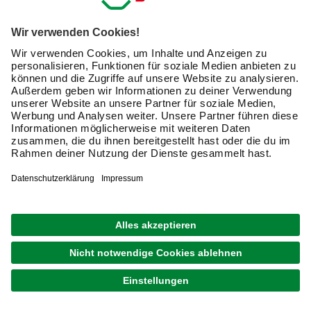
1
von
2
Nass- & Trockensauger: Sauberkeit auf
höchstem Niveau
Im Online-Shop von hagebau.de finden Sie ein
umfangreiches Sortiment der Allessauger: Nass- und
Trockensaugern. Natürlich finden Sie auch normale
Staubsaugern. Entdecken Sie zum Beispiel kompakte
Handstaubsauger, die nicht nur Staub und Schmutz,
sondern auch kleine Mengen Flüssigkeit auf etwa einem
Teppich mühelos beseitigen. Auch leistungsstarke Sauger,
die mit einem großen Behälter ausgestattet sind und sich
daher hervorragend für die Reinigung in der Werkstatt oder
Garage eignen, gehören zur breit gefächerten
Produktpalette von hagebaumarkt. Dabei haben Sie die
Wahl zwischen Waschsaugern vieler namhafter Hersteller,