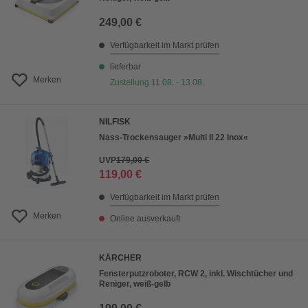
249,00 €
Verfügbarkeit im Markt prüfen
lieferbar
Merken
Zustellung 11.08. - 13.08.
NILFISK
Nass-Trockensauger »Multi II 22 Inox«
UVP
179,00 €
119,00 €
Verfügbarkeit im Markt prüfen
Merken
Online ausverkauft
KÄRCHER
Fensterputzroboter, RCW 2, inkl. Wischtücher und
Reniger, weiß-gelb