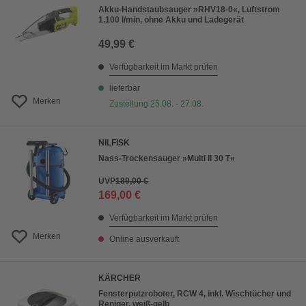
Akku-Handstaubsauger »RHV18-0«, Luftstrom
1.100 l/min, ohne Akku und Ladegerät
49,99 €
Verfügbarkeit im Markt prüfen
lieferbar
Merken
Zustellung 25.08. - 27.08.
NILFISK
Nass-Trockensauger »Multi II 30 T«
UVP
189,00 €
169,00 €
Verfügbarkeit im Markt prüfen
Merken
Online ausverkauft
KÄRCHER
Fensterputzroboter, RCW 4, inkl. Wischtücher und
Reniger, weiß-gelb