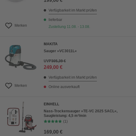
199,00 €
Verfügbarkeit im Markt prüfen
lieferbar
Merken
Zustellung 11.08. - 13.08.
MAKITA
Sauger »VC3011L«
UVP
305,39 €
249,00 €
Verfügbarkeit im Markt prüfen
Merken
Online ausverkauft
EINHELL
Nass-Trockensauger »TE-VC 2025 SACL«,
Saugleistung: 4,5 m³/min
(1)
169,00 €