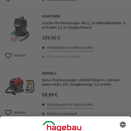
KÄRCHER
Asche-/Trockensauger AD 2, 14-l-Metallbehälter, 4
m Kabel, 1,2 m Saugschlauch
109,00 €
Verfügbarkeit im Markt prüfen
Merken
Nicht online erhältlich
EINHELL
Nass-Trockensauger »Einhell Expert«, Lithium-
Ionen Akku, 10 l, Saugleistung: 1,2 m³/min
69,99 €
Verfügbarkeit im Markt prüfen
Merken
Online ausverkauft