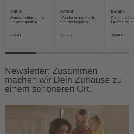
KAINDL
KAINDL
KAINDL
Wandanschlussleiste,
Wandanschlussleiste,
Wandanschlus
für Arbeitsplatten
für Arbeitsplatten
für Arbeitsplat
Küche & Bad, stein,
Küche & Bad, BxHxT:
Küche & Bad,
Kunststoff
2,4 x 1,6 x 410 cm,
2,4 x 1,6 x 41
29,99 €
29,99 €
29,99 €
dunkelbraun
schwarz
Newsletter: Zusammen
machen wir Dein Zuhause zu
einem schöneren Ort.