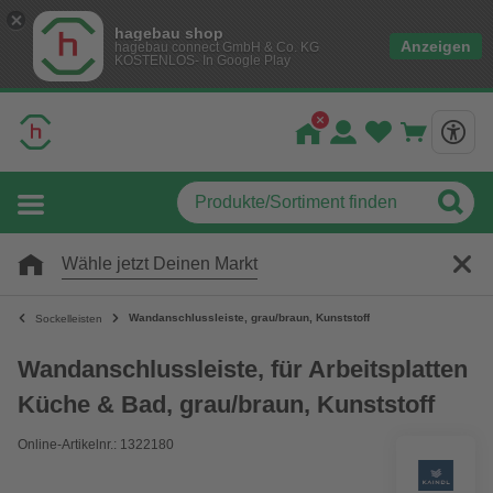
hagebau shop
Anzeigen
hagebau connect GmbH & Co. KG
KOSTENLOS- In Google Play
Wähle jetzt Deinen Markt
Wandanschlussleiste, grau/braun, Kunststoff
Sockelleisten
Wandanschlussleiste, für Arbeitsplatten
Küche & Bad, grau/braun, Kunststoff
Online-Artikelnr.: 1322180