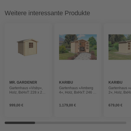
Weitere interessante Produkte
MR. GARDENER
KARIBU
KARIBU
Gartenhaus »Visby«,
Gartenhaus »Amberg
Gartenhaus 
Holz, BxHxT: 228 x 227
4«, Holz, BxHxT: 246 x
2«, Holz, BxH
x 190 cm (Außenmaße
209 x 246 cm
201 x 186 cm
inkl. Dachüberstand)
(Außenmaße inkl.
(Außenmaße i
999,00 €
1.179,00 €
679,00 €
Dachüberstand)
Dachüberstan