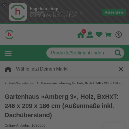
hagebau shop
Anzeigen
hagebau connect GmbH & Co. KG
KOSTENLOS- In Google Play
Wähle jetzt Deinen Markt
Gartenhaus »Amberg 3«, Holz, BxHxT: 246 x 209 x 186 cm (A
Holz-Gartenhäuser
Gartenhaus »Amberg 3«, Holz, BxHxT:
246 x 209 x 186 cm (Außenmaße inkl.
Dachüberstand)
Online-Artikelnr.: 1086660