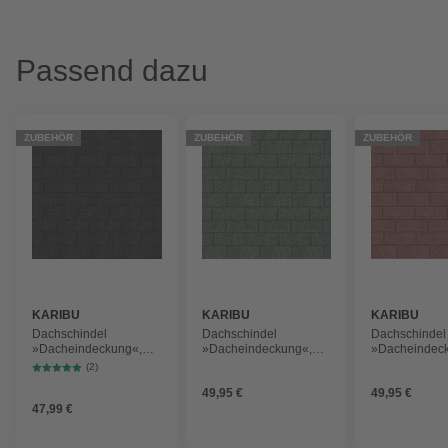
Passend dazu
ZUBEHÖR
ZUBEHÖR
ZUBEHÖR
KARIBU
KARIBU
KARIBU
Dachschindel
Dachschindel
Dachschindel
»Dacheindeckung«,
»Dacheindeckung«,
»Dacheindec
Bitumen, schwarz,
Bitumen, dunkelgrün,
Holz, dunkelro
(2)
Paketinhalt: 3 m²
Paketinhalt: 3 m²
Paketinhalt: 3
49,95 €
49,95 €
47,99 €