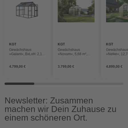
KGT
KGT
KGT
Gewächshaus
Gewächshaus
Gewächshau
»Galant«, BxLxH: 2,16
»Novum«, 5,68 m²,
»Nelke«, 12,7
x 3,08 x 2,38 m, 6,65
grün
tannengrün
m², abschließbar
4.799,00 €
3.799,00 €
4.899,00 €
Newsletter: Zusammen
machen wir Dein Zuhause zu
einem schöneren Ort.