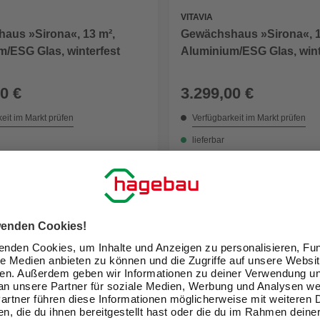
VITAVIA
aus »Sirona«, 13 m²,
Gewächshaus »Sirona«, 1
/ESG Glas, winterfest
Aluminium/ESG Glas, wint
0 €
3.299,00 €
eit im Markt prüfen
Verfügbarkeit im Markt prüfen
lieferbar
 20.08. - 22.08.
Zustellung 20.08. - 22.08.