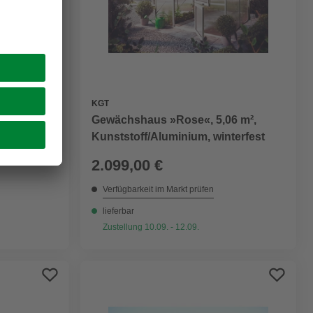
KGT
,5 m²,
Gewächshaus »Rose«, 5,06 m²,
t
Kunststoff/Aluminium, winterfest
2.099,00 €
Verfügbarkeit im Markt prüfen
lieferbar
Zustellung 10.09. - 12.09.