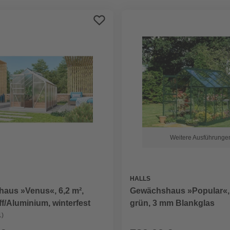
Weitere Ausführunge
HALLS
aus »Venus«, 6,2 m²,
Gewächshaus »Popular«, 
f/Aluminium, winterfest
grün, 3 mm Blankglas
1)