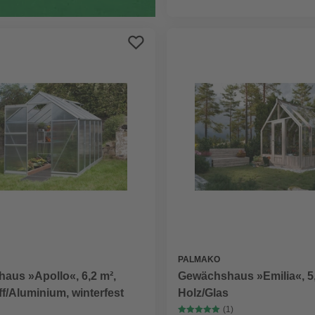
PALMAKO
aus »Apollo«, 6,2 m²,
Gewächshaus »Emilia«, 5,
f/Aluminium, winterfest
Holz/Glas
(1)