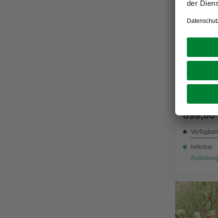
HALLS
Gewächsh
grün, 3 
699,00
Verfügbark
lieferbar
Zustellung