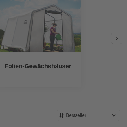
Folien-Gewächshäuser
An
Ge
Bestseller