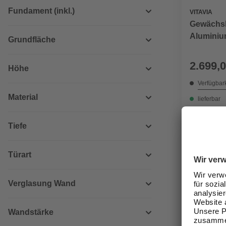
Fundament (inkl.)
VITAVIA
Gewächsh
Aluminium
Grundfläche
2.699,0
Höhe
Verfügbark
Material
lieferbar
Zustellung
Tiefe
Türart
Verglasung Wand
Wandstärke