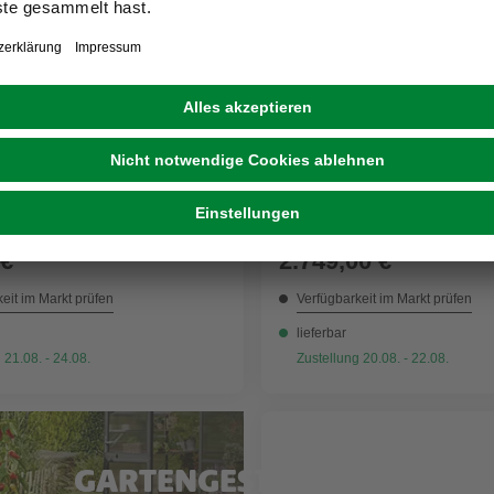
Weitere Ausführungen
VITAVIA
aus »Popular«, 5,0 m²,
Gewächshaus »Dione«, 11
mm Blankglas
Aluminium/Glas, winterfes
 €
2.749,00 €
eit im Markt prüfen
Verfügbarkeit im Markt prüfen
lieferbar
 21.08. - 24.08.
Zustellung 20.08. - 22.08.
GARTENGESTALTUNG