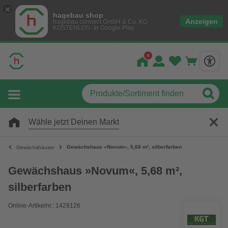
hagebau shop
Anzeigen
hagebau connect GmbH & Co. KG
KOSTENLOS- In Google Play
Wähle jetzt Deinen Markt
Gewächshaus »Novum«, 5,68 m², silberfarben
Gewächshäuser
Gewächshaus »Novum«, 5,68 m²,
silberfarben
Online-Artikelnr.: 1428126