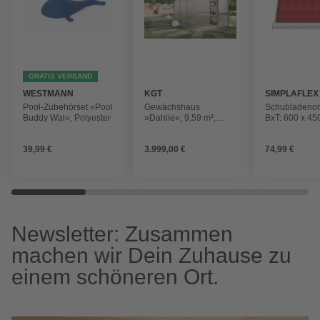
GRATIS VERSAND
WESTMANN
KGT
SIMPLAFLEX
Pool-Zubehörset »Pool
Gewächshaus
Schubladenor
Buddy Wal«, Polyester
»Dahlie«, 9,59 m²,
BxT: 600 x 45
silberfarben
Kunststoff
39,99 €
3.999,00 €
74,99 €
Newsletter: Zusammen
machen wir Dein Zuhause zu
einem schöneren Ort.