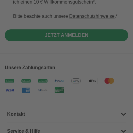
ich einen
10 € Willkommensgutschein
*.
Bitte beachte auch unsere
Datenschutzhinweise
.
JETZT ANMELDEN
Unsere Zahlungsarten
Kontakt
Dein Kontakt zu uns
Service & Hilfe