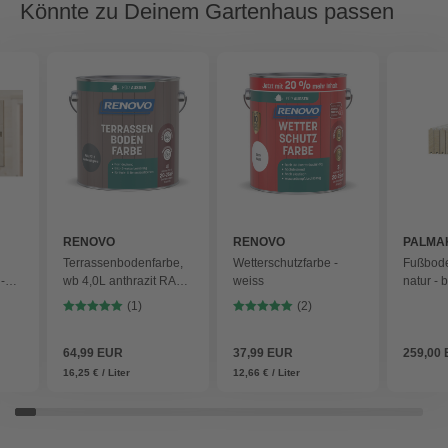
Könnte zu Deinem Gartenhaus passen
RENOVO
RENOVO
PALMA
Terrassenbodenfarbe,
Wetterschutzfarbe -
Fußbode
-
wb 4,0L anthrazit RAL
weiss
natur - 
7016 - grau
(1)
(2)
64,99 EUR
37,99 EUR
259,00
16,25 € / Liter
12,66 € / Liter