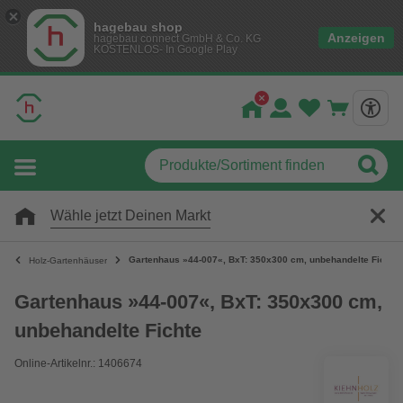
hagebau shop
Anzeigen
hagebau connect GmbH & Co. KG
KOSTENLOS- In Google Play
Wähle jetzt Deinen Markt
Gartenhaus »44-007«, BxT: 350x300 cm, unbehandelte Fichte
Holz-Gartenhäuser
Gartenhaus »44-007«, BxT: 350x300 cm,
unbehandelte Fichte
Online-Artikelnr.: 1406674