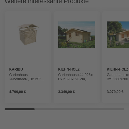
Weitere interessante Produkte
KARIBU
KIEHN-HOLZ
KIEHN-HOLZ
Gartenhaus
Gartenhaus »44-026«,
Gartenhaus »
»Nordland«, BxHxT:
BxT: 390x390 cm,
BxT: 380x280
548 x 293 x 440 cm
unbehandelte Fichte
unbehandelte 
(Außenmaße inkl.
4.799,00 €
3.349,00 €
3.079,00 €
Dachüberstand),
naturbelassen