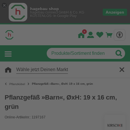
hagebau shop
Anzeigen
hagebau connect GmbH & Co. KG
KOSTENLOS- In Google Play
Wähle jetzt Deinen Markt
Pflanzgefäß »Barn«, ØxH: 19 x 16 cm, grün
Pflanzkübel
Pflanzgefäß »Barn«, ØxH: 19 x 16 cm,
grün
Online-Artikelnr.: 1197167