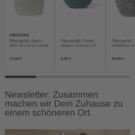
KIRSCHKE
Pflanzgefäß »Barn«,
Pflanzgefäß »Turino
Pflanzgefäß
ØxH: 19 x 16 cm, creme
Ocean«, ø 20 cm, 2,4 l
»Atlantico«, ø
Fassungsvermögen
21 l
Fassungsver
12,99 €
8,99 €
69,99 €
Newsletter: Zusammen
machen wir Dein Zuhause zu
einem schöneren Ort.