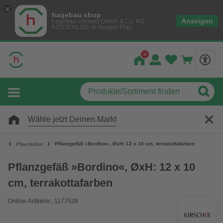
hagebau shop
Anzeigen
hagebau connect GmbH & Co. KG
KOSTENLOS- In Google Play
Wähle jetzt Deinen Markt
Pflanzgefäß »Bordino«, ØxH: 12 x 10 cm, terrakottafarben
Pflanzkübel
Pflanzgefäß »Bordino«, ØxH: 12 x 10
cm, terrakottafarben
Online-Artikelnr.: 1177528