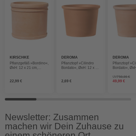
KIRSCHKE
DEROMA
DEROMA
Pflanzgefäß »Bordino«,
Pflanztopf »Cilindro
Pflanztopf »Ci
ØxH: 12 x 21 cm,
Bordato«, ØxH: 12 x 9,1
Bordato«, ØxH
terrakottafarben
cm, terrakottafarben
cm, terrakotta
UVP
59,99 €
22,99 €
2,69 €
49,99 €
Newsletter: Zusammen
machen wir Dein Zuhause zu
einem schöneren Ort.