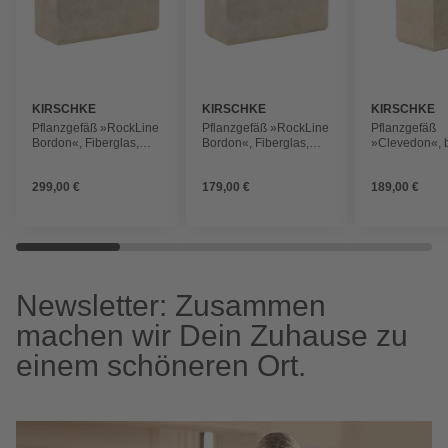
KIRSCHKE
KIRSCHKE
KIRSCHKE
Pflanzgefäß »RockLine
Pflanzgefäß »RockLine
Pflanzgefäß
Bordon«, Fiberglas,
Bordon«, Fiberglas,
»Clevedon«, 
beige, rechteckig
beige, rechteckig
Fiberglas
299,00 €
179,00 €
189,00 €
Newsletter: Zusammen
machen wir Dein Zuhause zu
einem schöneren Ort.