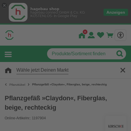
hagebau shop
Anzeigen
hagebau connect GmbH & Co. KG
KOSTENLOS- In Google Play
Wähle jetzt Deinen Markt
Pflanzgefäß »Claydon«, Fiberglas, beige, rechteckig
Pflanzkübel
Pflanzgefäß »Claydon«, Fiberglas,
beige, rechteckig
Online-Artikelnr.: 1197904