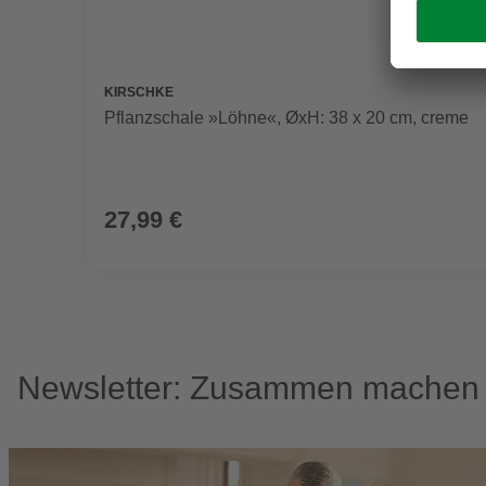
KIRSCHKE
Pflanzschale »Löhne«, ØxH: 38 x 20 cm, creme
27,99 €
Newsletter: Zusammen machen w