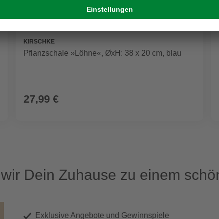
KIRSCHKE
Pflanzschale »Löhne«, ØxH: 38 x 20 cm, blau
27,99 €
ir Dein Zuhause zu einem schön
Exklusive Angebote und Gewinnspiele