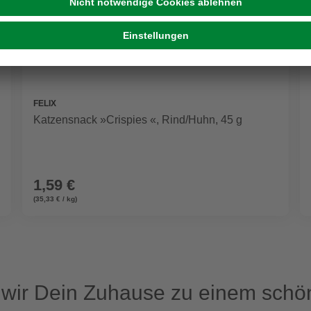
FELIX
Katzensnack »Crispies «, Rind/Huhn, 45 g
1,59 €
(35,33 € / kg)
ir Dein Zuhause zu einem schön