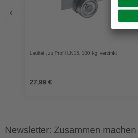
Laufteil, zu Profil LN15, 100 kg, verzinkt
27,99 €
Newsletter: Zusammen machen w