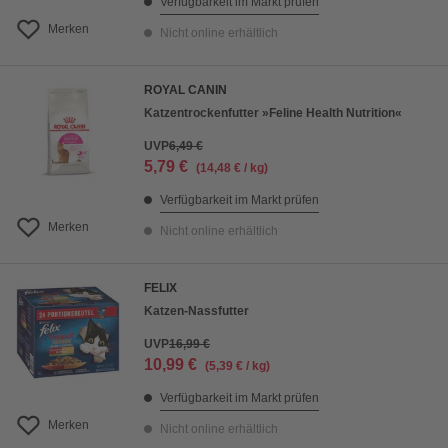
Verfügbarkeit im Markt prüfen
Merken
Nicht online erhältlich
ROYAL CANIN
Katzentrockenfutter »Feline Health Nutrition«
UVP
6,49 €
5,79 €
(14,48 € / kg)
Verfügbarkeit im Markt prüfen
Merken
Nicht online erhältlich
FELIX
Katzen-Nassfutter
UVP
16,99 €
10,99 €
(5,39 € / kg)
Verfügbarkeit im Markt prüfen
Merken
Nicht online erhältlich