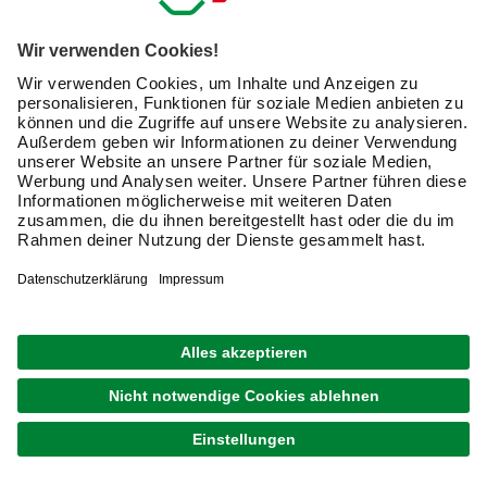
E-Mail-Adresse
Friendly Captcha
Ich möchte auf mich
zugeschnittene E-Mail-Werbung
(inklusive den Newsletter) von hagebau erhalten. Ich
bin mit der
Nutzung meiner personenbezogenen
Daten durch hagebau
, die E-Mail-Werbung, die
Analyse meines E-Mail-Umgangs sowie die
Zusammenführung und Analyse meiner Kaufdaten,
Coupons und Kartenvorteile umfasst, einverstanden.
Mein Einverständnis kann ich jederzeit widerrufen.
Nach Bestätigung meines Einverständnisses erhalte
ich einen
10 € Willkommensgutschein
*.
Bitte beachte auch unsere
Datenschutzhinweise
.