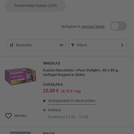
Trockenfutter Katzen
(339)
Verfügbar in
meinem Markt
Bestseller
Filtern
Bestseller
WHISKAS
Preis aufsteigend
Katzen-Nassfutter »Pure Delight«, 40 x 85 g,
Geflügel Ragout in Gelee
Preis absteigend
UVP
18,79 €
Bewertung
15,99 €
(4,70 € / kg)
Verfügbarkeit im Markt prüfen
lieferbar
Merken
Zustellung 13.08. - 15.08.