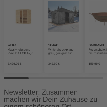
WEKA
SOJAG
GARDAMO
Massivholzsauna
Winterabdeckplane,
Feuerschale, 
»VALIDA ECK 1«, 6
grau, geeignet für:
cm, rostfarbe
Personen, inkl. 7,5 kW
Pavillon 12x16
Ofen mit externer
2.499,00 €
349,00 €
159,99 €
Steuerung
Newsletter: Zusammen
machen wir Dein Zuhause zu
einem schöneren Ort.