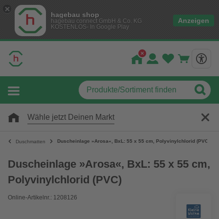
hagebau shop
Anzeigen
hagebau connect GmbH & Co. KG
KOSTENLOS- In Google Play
Wähle jetzt Deinen Markt
Duscheinlage »Arosa«, BxL: 55 x 55 cm, Polyvinylchlorid (PVC)
Duschmatten
Duscheinlage »Arosa«, BxL: 55 x 55 cm,
Polyvinylchlorid (PVC)
Online-Artikelnr.: 1208126