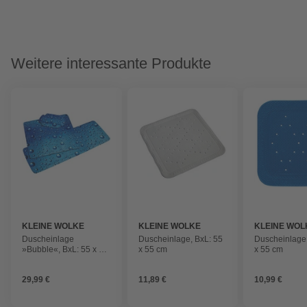
Weitere interessante Produkte
KLEINE WOLKE
KLEINE WOLKE
KLEINE WOL
Duscheinlage
Duscheinlage, BxL: 55
Duscheinlage,
»Bubble«, BxL: 55 x 55
x 55 cm
x 55 cm
cm, quadratisch
29,99 €
11,89 €
10,99 €