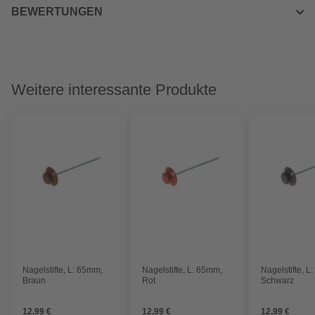
BEWERTUNGEN
Weitere interessante Produkte
Nagelstifte, L: 65mm,
Nagelstifte, L: 65mm,
Nagelstifte, L
Braun
Rot
Schwarz
12,99 €
12,99 €
12,99 €