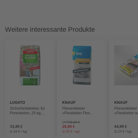
Weitere interessante Produkte
LUGATO
KNAUF
KNAUF
Sicherheitskleber, für
Fliesenkleber
Fliesenkleber
Porenbeton, 25 kg,
»Flexkleber Flex
»Flexkleber s
grau
Aktion«, 20 kg, grau
20 kg, grau
UVP
29,99 €
33,49 €
26,99 €
44,99 €
(1,34 € / kg)
(1,35 € / kg)
(2,25 € / kg)