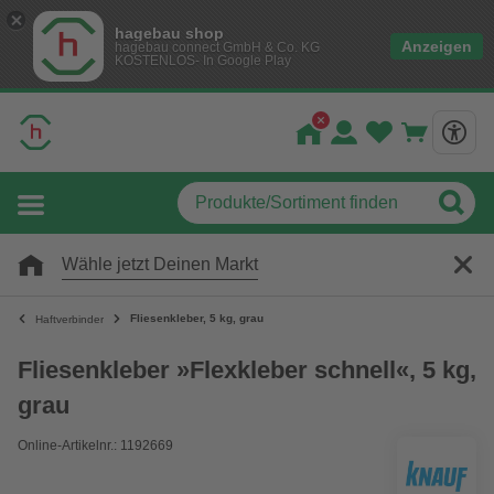
hagebau shop
Anzeigen
hagebau connect GmbH & Co. KG
KOSTENLOS- In Google Play
Wähle jetzt Deinen Markt
Fliesenkleber, 5 kg, grau
Haftverbinder
Fliesenkleber »Flexkleber schnell«, 5 kg,
grau
Online-Artikelnr.: 1192669