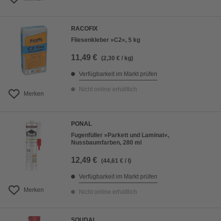
RACOFIX
Fliesenkleber »C2«, 5 kg
11,49 €
(2,30 € / kg)
Verfügbarkeit im Markt prüfen
Nicht online erhältlich
Merken
PONAL
Fugenfüller »Parkett und Laminat«,
Nussbaumfarben, 280 ml
12,49 €
(44,61 € / l)
Verfügbarkeit im Markt prüfen
Merken
Nicht online erhältlich
SOUDAL