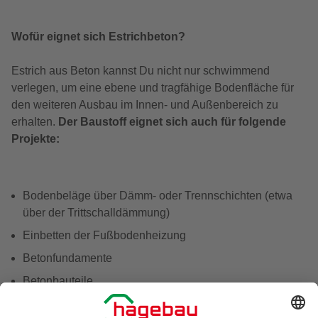
Wofür eignet sich Estrichbeton?
Estrich aus Beton kannst Du nicht nur schwimmend
verlegen, um eine ebene und tragfähige Bodenfläche für
den weiteren Ausbau im Innen- und Außenbereich zu
erhalten.
Der Baustoff eignet sich auch für folgende
Projekte:
Bodenbeläge über Dämm- oder Trennschichten (etwa
über der Trittschalldämmung)
Einbetten der Fußbodenheizung
Betonfundamente
Betonbauteile
Gartenmauern