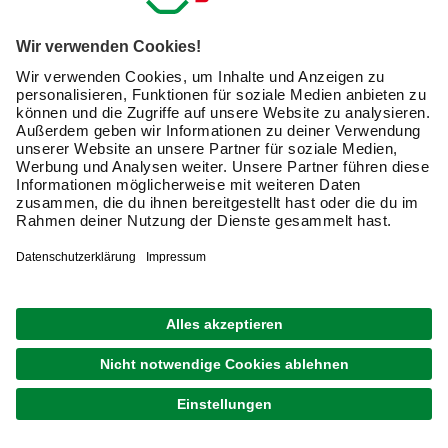
Gussfundamente (beispielsweise für Dein Gartenhaus)
Unterbau für Außenanlagen wie Terrassen oder Podeste
für Scheinwerfer in Deinem Garten
Tipp:
Mit hochwertigem Estrichbeton erzielst Du
besonders leicht sehr ebenmäßige Ergebnisse, da diese
Produkte Gestein in einer genormten Korngröße enthalten.
Die verschiedenen Schichten beim Auftragen müssen gut
aufeinander abgestimmt sein, um ein optimales Ergebnis
zu erzielen.
Wie verarbeitest Du Estrichbeton richtig?
Du benötigst nur wenige Werkzeuge und Hilfsmittel, um
Estrich aus Beton herzustellen. Mische das Produkt in
einem
Mörtelkasten oder Mörteleimer
mit Wasser. Das
genaue Mischungsverhältnis
entnimmst Du bitte den