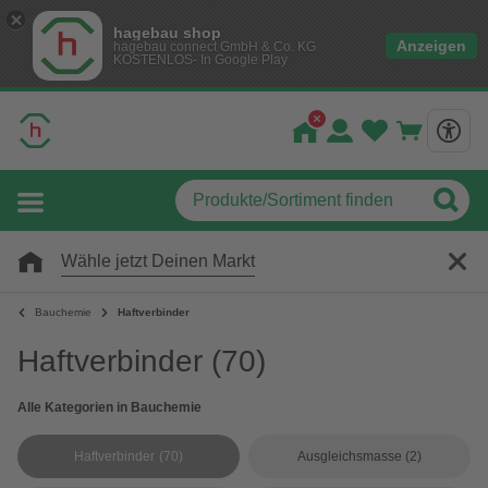
hagebau shop
Anzeigen
hagebau connect GmbH & Co. KG
KOSTENLOS- In Google Play
Wähle jetzt Deinen Markt
Bauchemie
Haftverbinder
Haftverbinder
(70)
Alle Kategorien in Bauchemie
Haftverbinder
(70)
Ausgleichsmasse
(2)