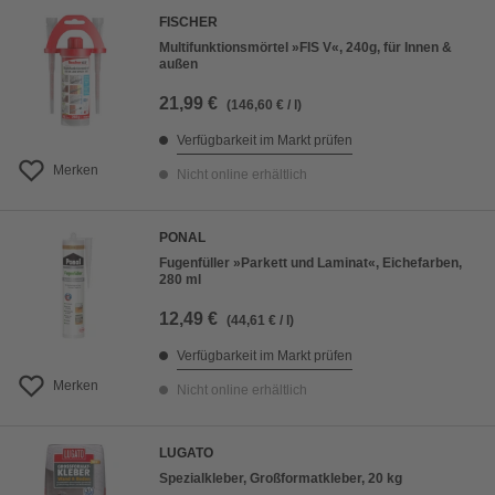
FISCHER
Multifunktionsmörtel »FIS V«, 240g, für Innen &
außen
21,99 €
(146,60 € / l)
Verfügbarkeit im Markt prüfen
Merken
Nicht online erhältlich
PONAL
Fugenfüller »Parkett und Laminat«, Eichefarben,
280 ml
12,49 €
(44,61 € / l)
Verfügbarkeit im Markt prüfen
Merken
Nicht online erhältlich
LUGATO
Spezialkleber, Großformatkleber, 20 kg