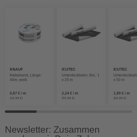
KNAUF
ICUTEC
ICUTEC
Klebeband, Länge:
Unterdeckbahn, BxL: 1
Unterdeckbahn
40m, weiß
x 25 m
x 50 m
0,87 € / m
2,24 € / m
1,90 € / m
(34,99 €)
(55,99 €)
(94,99 €)
Newsletter: Zusammen