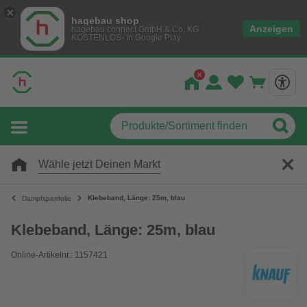
hagebau shop
Anzeigen
hagebau connect GmbH & Co. KG
KOSTENLOS- In Google Play
Wähle jetzt Deinen Markt
Klebeband, Länge: 25m, blau
Dampfsperrfolie
Klebeband, Länge: 25m, blau
Online-Artikelnr.: 1157421