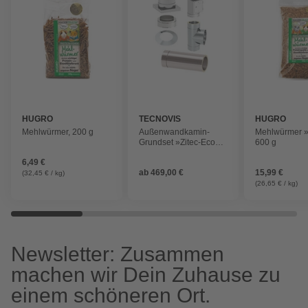
HUGRO
TECNOVIS
HUGRO
Mehlwürmer, 200 g
Außenwandkamin-
Mehlwürmer 
Grundset »Zitec-Eco«,
600 g
Ø150 mm
6,49 €
ab
469,00 €
15,99 €
(32,45 € / kg)
(26,65 € / kg)
Newsletter: Zusammen
machen wir Dein Zuhause zu
einem schöneren Ort.