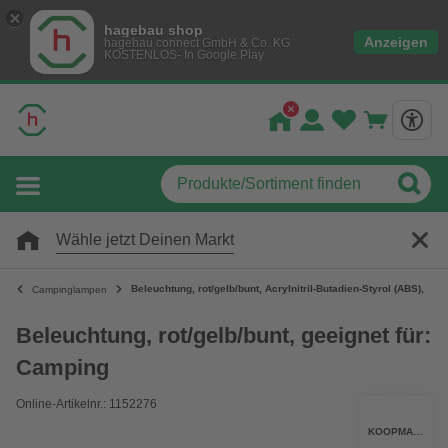
hagebau shop
Anzeigen
hagebau connect GmbH & Co. KG
KOSTENLOS- In Google Play
Wähle jetzt Deinen Markt
Beleuchtung, rot/gelb/bunt, Acrylnitril-Butadien-Styrol (ABS), gee
Campinglampen
Beleuchtung, rot/gelb/bunt, geeignet für:
Camping
Online-Artikelnr.: 1152276
KOOPMANN