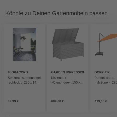
Könnte zu Deinen Gartenmöbeln passen
FLORACORD
GARDEN IMPRESSIONS
DOPPLER
Senkrechtsonnensegel,
Kissenbox
Pendelschirm
rechteckig, 230 x 140
»Cambridge«, 155 x
»MyZone «, 280
cm - weiss
82,5 x 97 cm (B x H x
cm, quadratisch
T), Aluminium, taupe -
Sonnenschutzfa
grau
50 - orange
49,99 €
699,00 €
499,00 €