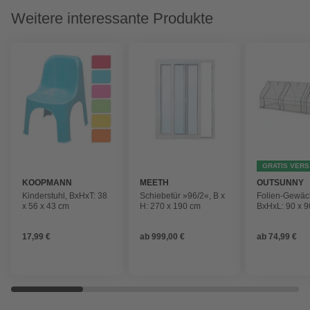
Weitere interessante Produkte
GRATIS VER
KOOPMANN
MEETH
OUTSUNNY
Kinderstuhl, BxHxT: 38
Schiebetür »96/2«, B x
Folien-Gewäc
x 56 x 43 cm
H: 270 x 190 cm
BxHxL: 90 x 9
cm
17,99 €
ab
999,00 €
ab
74,99 €