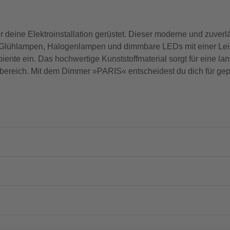
eine Elektroinstallation gerüstet. Dieser moderne und zuverl
 für Glühlampen, Halogenlampen und dimmbare LEDs mit einer Le
iente ein. Das hochwertige Kunststoffmaterial sorgt für eine l
nbereich. Mit dem Dimmer »PARIS« entscheidest du dich für gepr