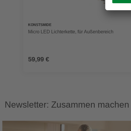
KONSTSMIDE
Micro LED Lichterkette, für Außenbereich
59,99 €
Newsletter: Zusammen machen w