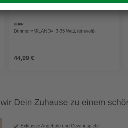
KOPP
Dimmer »MILANO«, 3-35 Watt, reinweiß
44,99 €
ir Dein Zuhause zu einem schön
Exklusive Angebote und Gewinnspiele