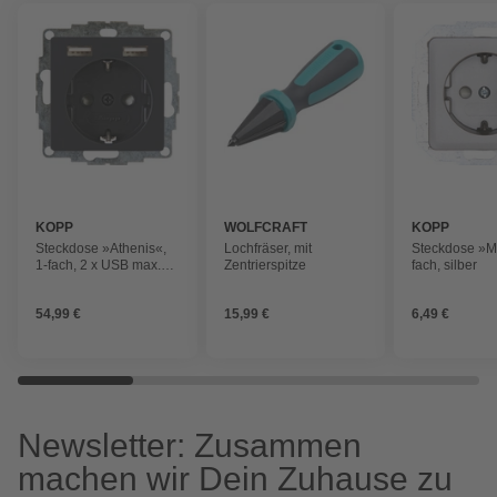
KOPP
WOLFCRAFT
KOPP
Steckdose »Athenis«,
Lochfräser, mit
Steckdose »Mi
1-fach, 2 x USB max.
Zentrierspitze
fach, silber
2400mA Ladestrom,
anthrazit
54,99 €
15,99 €
6,49 €
Newsletter: Zusammen
machen wir Dein Zuhause zu