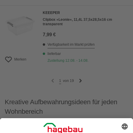
KEEEPER
Clipbox »Leonie«, 11,4L 37,5x28,5x16 cm
transparent
7,99 €
Verfügbarkeit im Markt prüfen
lieferbar
Merken
Zustellung 12.08. - 14.08.
1
von
19
Kreative Aufbewahrungsideen für jeden
Wohnbereich
Jeder Raum in Deinem Zuhause hat spezifische