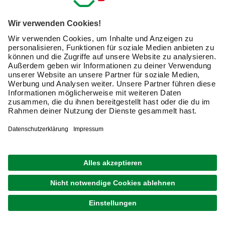
Anforderungen an die Aufbewahrung. Während in der
Küche Funktionalität im Vordergrund steht, benötigst Du im
Schlafzimmer vor allem praktische Lösungen für Kleidung
und persönliche Gegenstände. Die Kunst liegt darin, für
jeden Bereich die passenden Aufbewahrungsideen zu
finden, die sowohl ästhetisch ansprechend als auch
funktional sind.
Empfohlene
Raum
Hauptbedarf
Lösungen
Lebensmittel,
Schubladensystem
Küche
Geschirr
Vorratsdosen
Kleidung,
Kleiderschränke,
Schlafzimmer
Bettwäsche
Unterbettboxen