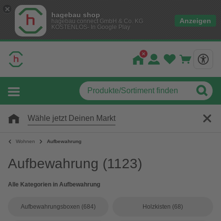
hagebau shop
Anzeigen
hagebau connect GmbH & Co. KG
KOSTENLOS- In Google Play
Wähle jetzt Deinen Markt
Wohnen
Aufbewahrung
Aufbewahrung
(1123)
Alle Kategorien in Aufbewahrung
Aufbewahrungsboxen
(684)
Holzkisten
(68)