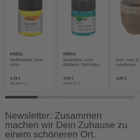
KREUL
KREUL
Stoffmalfarbe, 50ml
Bastelfarbe, Acryl
Korb, rund, Ø
citron
Mattfarbe, 50ml türkis
naturfarben
4,29 €
3,99 €
4,99 €
(85,80 € / l)
(79,80 € / l)
Newsletter: Zusammen
machen wir Dein Zuhause zu
einem schöneren Ort.