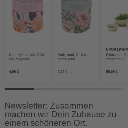
NOOR LIVIN
Korb, zylindrisch, Ø 20
Korb, rund, Ø 13 cm,
Pflanzkorb, B
cm, magenta
salbei-pink
creme/natur
4,99 €
2,99 €
59,99 €
Newsletter: Zusammen
machen wir Dein Zuhause zu
einem schöneren Ort.